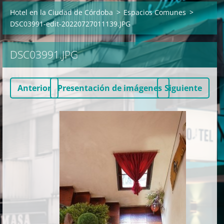
Hotel en la Ciudad de Córdoba
>
Espacios Comunes
>
DSC03991-edit-20220727011139.JPG
DSC03991.JPG
Anterior
Presentación de imágenes
Siguiente