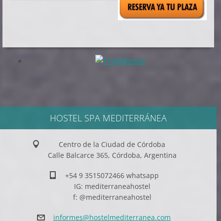
HOSTEL SPA MEDITERRÁNEA
Centro de la Ciudad de Córdoba
Calle Balcarce 365, Córdoba, Argentina
+54 9 3515072466 whatsapp
IG: mediterraneahostel
f: @mediterraneahostel
informes
@hostelm
editerra
nea.com